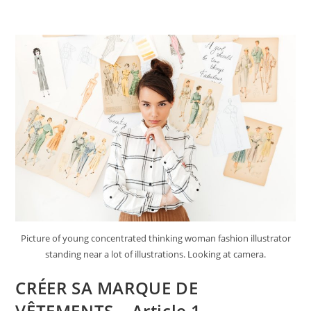
Skip
to
content
Picture of young concentrated thinking woman fashion illustrator
standing near a lot of illustrations. Looking at camera.
CRÉER SA MARQUE DE
VÊTEMENTS​ – Article 1