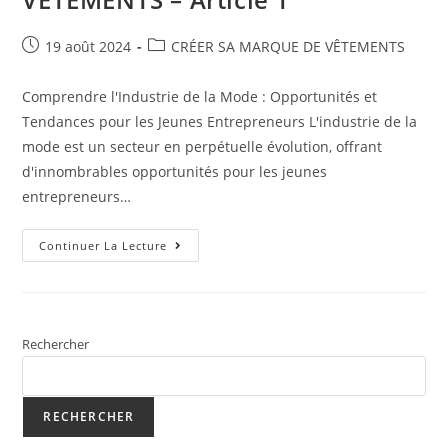
Publication
Post
19 août 2024
CRÉER SA MARQUE DE VÊTEMENTS
publiée :
category:
Comprendre l'Industrie de la Mode : Opportunités et
Tendances pour les Jeunes Entrepreneurs L'industrie de la
mode est un secteur en perpétuelle évolution, offrant
d'innombrables opportunités pour les jeunes
entrepreneurs…
CRÉER
Continuer La Lecture
SA
MARQUE
DE
VÊTEMENTS​
–
Article
1
Rechercher
RECHERCHER